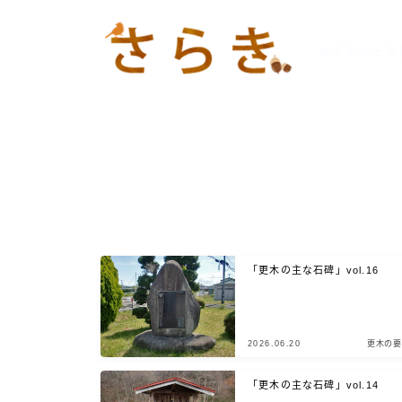
岩手県北上市
「更木の主な石碑」vol.16
2026.06.20
更木の要
「更木の主な石碑」vol.14