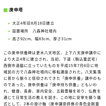
庚申塔
大正4年旧8月18日建立
設置場所 八森神社境内
高さ92cm、幅83cm、厚さ31cm
この庚申供養碑は更木八天地区、上下八天庚申講中に
より大正4年に建立され、当初、下道（駒込重武宅）
西側市道脇に立っていたものを平成15年7月6日に地
域民の力で八森神社境内に移転遷座された。八天集落
に昔から脈々と信仰されてきた「庚申供養」講中のも
のであった。庚申供養は「庚申待ち供養」ともいわ
れ、健康、長寿、家内安全、五穀豊穣を祈り、仏教を
通じて日常生活の教えを説き、この地に安寧を願う儀
式として、2本の掛け軸（庚申講崇拝佛の青色金剛童