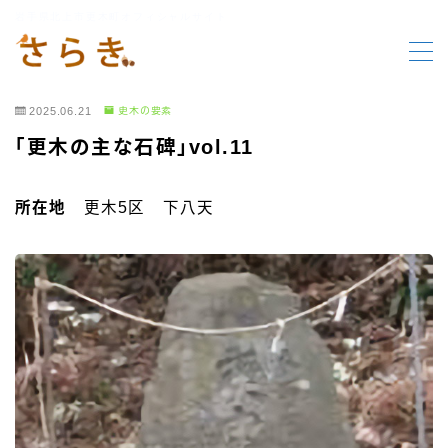
岩手県北上市更木町オフィシャルサイト
MENU
2025.06.21
更木の要素
HOME
「更木の主な石碑」vol.11
更木の要素
所在地
更木5区 下八天
行事報告
行事案内
お知らせ