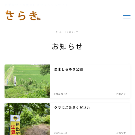
岩手県北上市更木町オフィシャルサイト
MENU
CATEGORY
HOME
お知らせ
更木の要素
更木しらゆり公園
行事報告
行事案内
2026.07.18
お知らせ
お知らせ
クマにご注意ください
2026.07.18
お知らせ