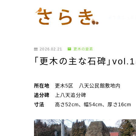
岩手県北上市
2026.02.21
更木の要素
「更木の主な石碑」vol.1
所在地
更木5区 八天公民館敷地内
追分碑
上八天追分碑
寸法
高さ52cm、幅54cm、厚さ16cm