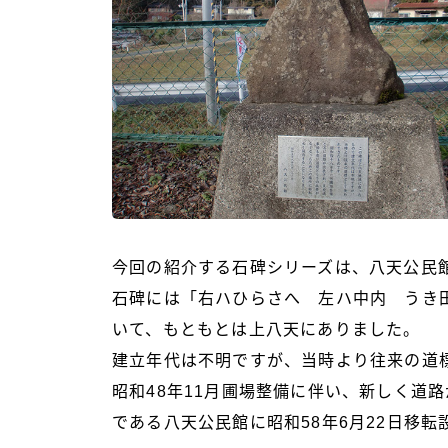
今回の紹介する石碑シリーズは、八天公民
石碑には「右ハひらさへ 左ハ中内 うき
いて、もともとは上八天にありました。
建立年代は不明ですが、当時より往来の道
昭和48年11月圃場整備に伴い、新しく道
である八天公民館に昭和58年6月22日移