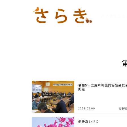
岩手県北上市
令和5年度更木町振興協議会総
開催
2023.05.09
行事報
退任あいさつ