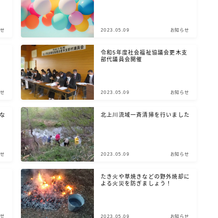
せ
2023.05.09
お知らせ
令和5年度社会福祉協議会更木支
部代議員会開催
せ
2023.05.09
お知らせ
な
北上川流域一斉清掃を行いました
せ
2023.05.09
お知らせ
たき火や草焼きなどの野外焼却に
よる火災を防ぎましょう！
せ
2023.05.09
お知らせ