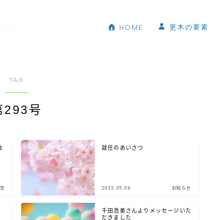
更木の要素
HOME
更木町オフィシャルサイト
TAG
第293号
会
就任のあいさつ
告
2023.05.09
お知らせ
千田浩美さんよりメッセージいた
だきました