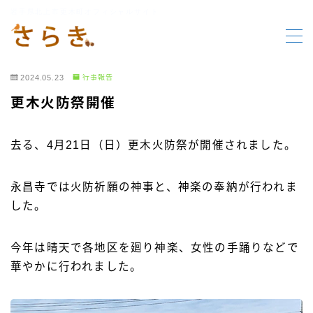
岩手県北上市更木町オフィシャルサイト
MENU
2024.05.23
行事報告
HOME
更木火防祭開催
更木の要素
去る、4月21日（日）更木火防祭が開催されました。
行事報告
永昌寺では火防祈願の神事と、神楽の奉納が行われま
した。
行事案内
今年は晴天で各地区を廻り神楽、女性の手踊りなどで
お知らせ
華やかに行われました。