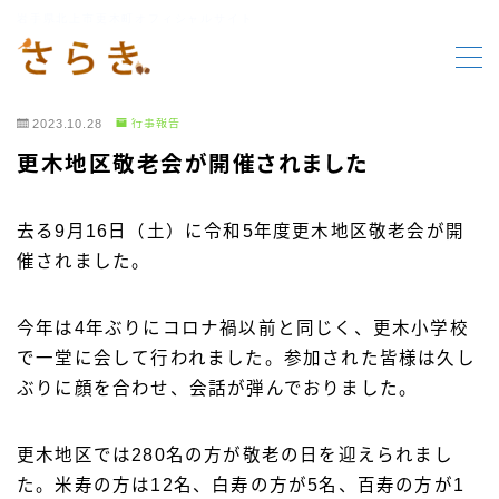
岩手県北上市更木町オフィシャルサイト
MENU
2023.10.28
行事報告
HOME
更木地区敬老会が開催されました
更木の要素
去る9月16日（土）に令和5年度更木地区敬老会が開
催されました。
行事報告
今年は4年ぶりにコロナ禍以前と同じく、更木小学校
行事案内
で一堂に会して行われました。参加された皆様は久し
ぶりに顔を合わせ、会話が弾んでおりました。
お知らせ
更木地区では280名の方が敬老の日を迎えられまし
た。米寿の方は12名、白寿の方が5名、百寿の方が1