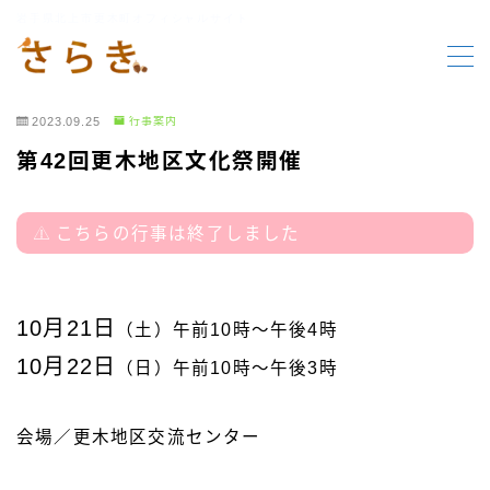
岩手県北上市更木町オフィシャルサイト
MENU
2023.09.25
行事案内
HOME
第42回更木地区文化祭開催
更木の要素
こちらの行事は終了しました
行事報告
10月21日
（土）午前10時～午後4時
行事案内
10月22日
（日）午前10時～午後3時
お知らせ
会場／更木地区交流センター