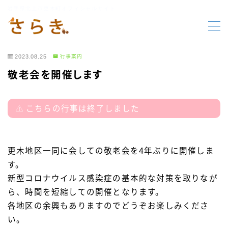
岩手県北上市更木町オフィシャルサイト
MENU
2023.08.25
行事案内
HOME
敬老会を開催します
更木の要素
こちらの行事は終了しました
行事報告
更木地区一同に会しての敬老会を4年ぶりに開催しま
行事案内
す。
新型コロナウイルス感染症の基本的な対策を取りなが
お知らせ
ら、時間を短縮しての開催となります。
各地区の余興もありますのでどうぞお楽しみくださ
い。