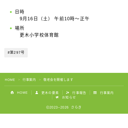
日時
9月16日（土） 午前10時～正午
場所
更木小学校体育館
#第297号
HOME
行事案内
敬老会を開催します
＞
＞
HOME
更木の要素
行事報告
行事案内
お知らせ
2023–2026 さらき