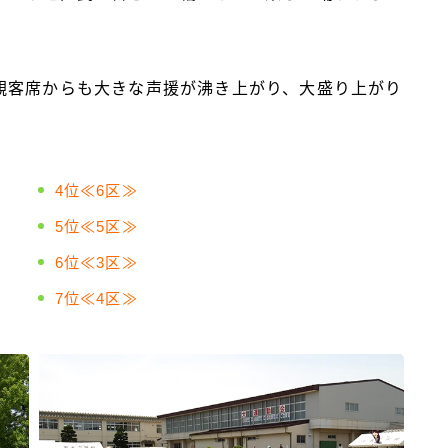
観客席からも大きな声援が沸き上がり、大盛り上がり
4位≪6区≫
5位≪5区≫
6位≪3区≫
7位≪4区≫