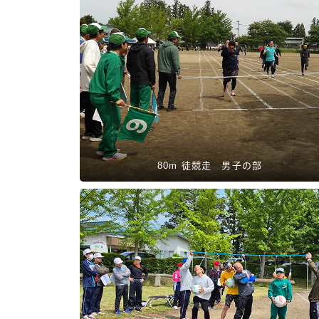
80m 徒競走 男子の部