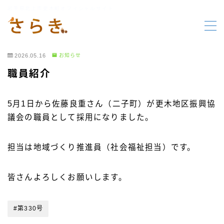
岩手県北上市更木町オフィシャルサイト
MENU
2026.05.16
お知らせ
HOME
職員紹介
更木の要素
5月1日から佐藤良重さん（二子町）が更木地区振興協
議会の職員として採用になりました。
行事報告
担当は地域づくり推進員（社会福祉担当）です。
行事案内
皆さんよろしくお願いします。
お知らせ
#第330号