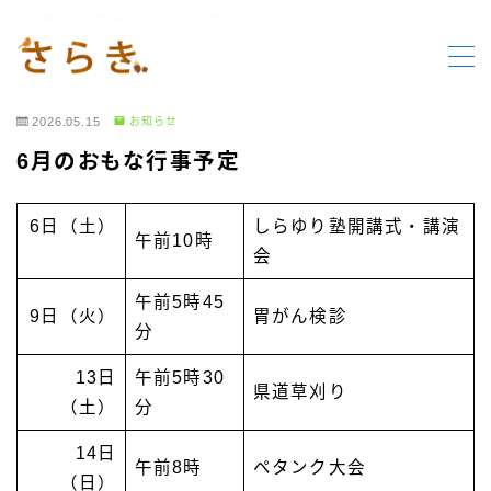
岩手県北上市更木町オフィシャルサイト
MENU
2026.05.15
お知らせ
HOME
6月のおもな行事予定
更木の要素
6日（土）
しらゆり塾開講式・講演
午前10時
会
行事報告
午前5時45
9日（火）
胃がん検診
分
行事案内
13日
午前5時30
県道草刈り
お知らせ
（土）
分
14日
午前8時
ペタンク大会
（日）