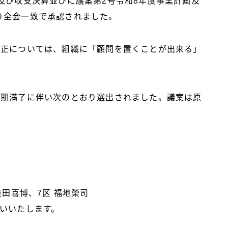
及び収支決算並びに議案第2号令和8年度事業計画及
り全会一致で承認されました。
改正については、組織に「顧問を置くことが出来る」
任期満了に伴い次のとおり選出されました。議案は原
田喜博、7区 福地榮司
いいたします。