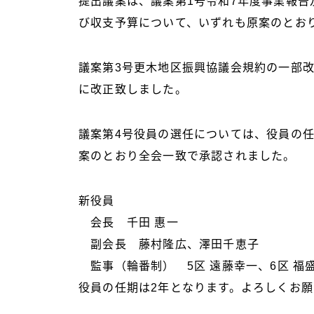
提出議案は、議案第1号令和7年度事業報告
び収支予算について、いずれも原案のとお
議案第3号更木地区振興協議会規約の一部
に改正致しました。
議案第4号役員の選任については、役員の
案のとおり全会一致で承認されました。
新役員
会長 千田 惠一
副会長 藤村隆広、澤田千恵子
監事（輪番制） 5区 遠藤幸一、6区 福盛
役員の任期は2年となります。よろしくお願