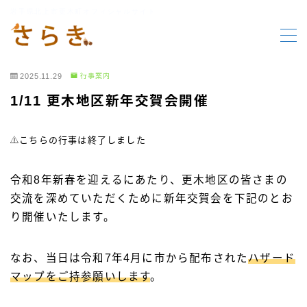
岩手県北上市更木町オフィシャルサイト
MENU
2025.11.29
行事案内
HOME
1/11 更木地区新年交賀会開催
更木の要素
こちらの行事は終了しました
行事報告
令和8年新春を迎えるにあたり、更木地区の皆さまの
交流を深めていただくために新年交賀会を下記のとお
行事案内
り開催いたします。
お知らせ
なお、当日は令和7年4月に市から配布された
ハザード
マップをご持参願いします
。