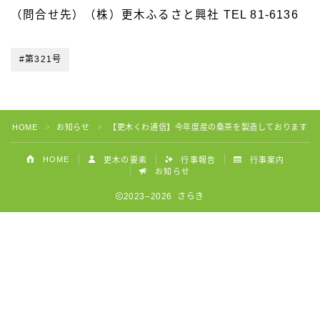
（問合せ先）（株）更木ふるさと興社 TEL 81-6136
#第321号
HOME
お知らせ
【更木くわ通信】今年度産の桑茶を製造しております
＞
＞
HOME
更木の要素
行事報告
行事案内
お知らせ
2023–2026 さらき