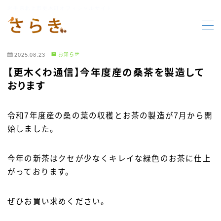
岩手県北上市更木町オフィシャルサイト
MENU
2025.08.23
お知らせ
HOME
【更木くわ通信】今年度産の桑茶を製造して
おります
更木の要素
令和7年度産の桑の葉の収穫とお茶の製造が7月から開
行事報告
始しました。
行事案内
今年の新茶はクセが少なくキレイな緑色のお茶に仕上
がっております。
お知らせ
ぜひお買い求めください。