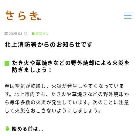
岩手県北上市更木町オフィシャルサイト
MENU
2025.03.21
お知らせ
HOME
北上消防署からのお知らせです
更木の要素
たき火や草焼きなどの野外焼却による火災を
防ぎましょう！
行事報告
春は空気が乾燥し、火災が発生しやすくなっていま
行事案内
す。北上市内でも、たき火や草焼きなどの野外焼却か
ら毎年多数の火災が発生しています。次のことに注意
お知らせ
して火災をおこさないようにしましょう。
始める前は…